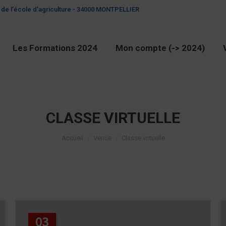
 de l’école d’agriculture - 34000 MONTPELLIER
Les Formations 2024
Mon compte (-> 2024)
CLASSE VIRTUELLE
Vous êtes ici :
Accueil
Venue
Classe virtuelle
03