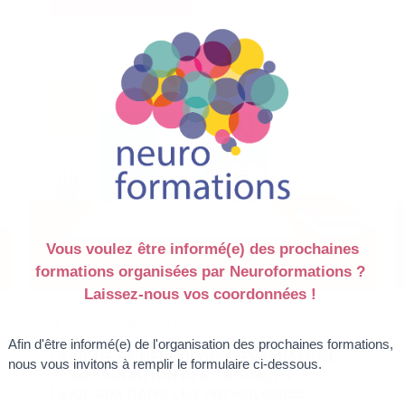
03
Juin
3 juin 2024
Cette formation est terminée
LEXIQUE ET NEUROLOGIE: EVALUATION
ET RÉÉDUCATION DES TROUBLES
LEXICAUX DANS LES PATHOLOGIES