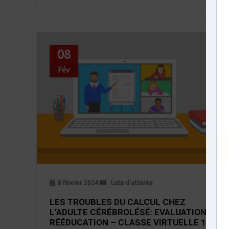
08
Fév
8 février 2024
Liste d'attente
LES TROUBLES DU CALCUL CHEZ
L’ADULTE CÉRÉBROLÉSÉ: EVALUATION ET
RÉÉDUCATION – CLASSE VIRTUELLE 1