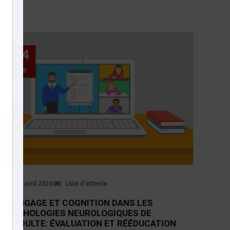
24
Avr
24 avril 2024
Liste d'attente
LANGAGE ET COGNITION DANS LES
PATHOLOGIES NEUROLOGIQUES DE
L’ADULTE: ÉVALUATION ET RÉÉDUCATION