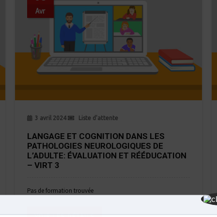
Avr
3 avril 2024
Liste d'attente
LANGAGE ET COGNITION DANS LES
PATHOLOGIES NEUROLOGIQUES DE
L’ADULTE: ÉVALUATION ET RÉÉDUCATION
– VIRT 3
Pas de formation trouvée
VOIR LES DÉTAILS