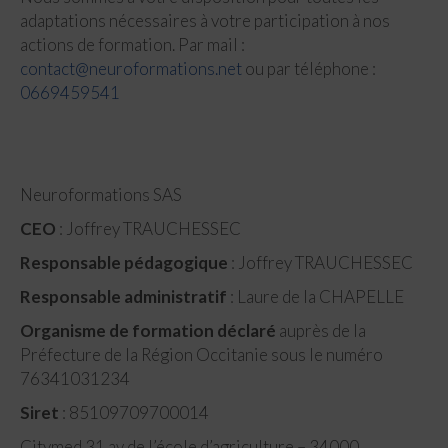
adaptations nécessaires à votre participation à nos
actions de formation. Par mail :
contact@neuroformations.net
ou par téléphone :
0669459541
Neuroformations SAS
CEO
: Joffrey TRAUCHESSEC
Responsable pédagogique
: Joffrey TRAUCHESSEC
Responsable administratif
: Laure de la CHAPELLE
Organisme de formation déclaré
auprès de la
Préfecture de la Région Occitanie sous le numéro
76341031234
Siret
: 85109709700014
Citymed 31 av de l’école d’agriculture – 34000