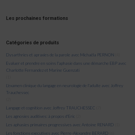
Les prochaines formations
Catégories de produits
Dysarthries et apraxies de la parole avec Michaëla PERNON
(4)
Evaluer et prendre en soins l'aphasie dans une démarche EBP avec
Charlotte Fernandez et Marine Guenzati
(1)
L'examen clinique du langage en neurologie de l'adulte avec Joffrey
Trauchessec
(2)
Langage et cognition avec Joffrey TRAUCHESSEC
(7)
Les agnosies auditives: à propos d'Eric
(2)
Les aphasies primaires progressives avec Antoine RENARD
(1)
Les fonctions executives avec Pierre-Alexandre BERARD
(6)