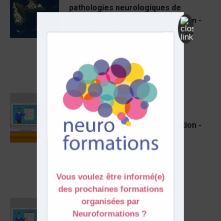
pathologies neurologiques de
l'adulte: évaluation et rééducation -
GUADELOUPE
1 260,00
€
–
1 500,00
€
Détails
Langage et cognition dans les
pathologies neurologiques de
l'adulte: évaluation et rééducation -
Virt2
1 260,00
€
–
1 500,00
€
Détails
Langage et cognition dans les
pathologies neurologiques de