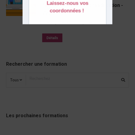
l'adulte: évaluation et rééducation -
Virt1
1 260,00
€
–
1 500,00
€
Détails
Rechercher une formation
Tous
Les prochaines formations