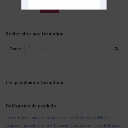
Détails
Rechercher une formation
Tous
Les prochaines formations
Catégories de produits
Dysarthries et apraxies de la parole avec Michaëla PERNON
(4)
Evaluer et prendre en soins l'aphasie dans une démarche EBP avec