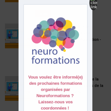
420,00
€
–
600,00
€
Détails
Langage et cognition dans les
pathologies neurologiques de
l'adulte: évaluation et rééducation -
VIRT 3
1 260,00
€
–
1 500,00
€
Détails
Les troubles moteurs acquis de la
parole : dysarthries et apraxies de la
parole évaluation et suivi
orthophoniques- VIRT1
630,00
€
–
750,00
€