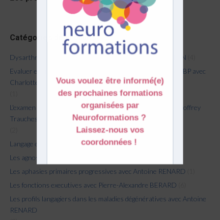
Catégories de produits
Dysarthries et apraxies de la parole avec Michaëla PERNON
(4)
Evaluer et prendre en soins l'aphasie dans une démarche EBP avec
Charlotte Fernandez et Marine Guenzati
(1)
L'examen clinique du langage en neurologie de l'adulte avec Joffrey
Trauchessec
(2)
Langage et cognition avec Joffrey TRAUCHESSEC
(7)
Les agnosies auditives: à propos d'Eric
(2)
Les aphasies primaires progressives avec Antoine RENARD
(1)
Les fonctions executives avec Pierre-Alexandre BERARD
(6)
Les profils langagiers dans les maladies dégénératives avec Antoine
RENARD