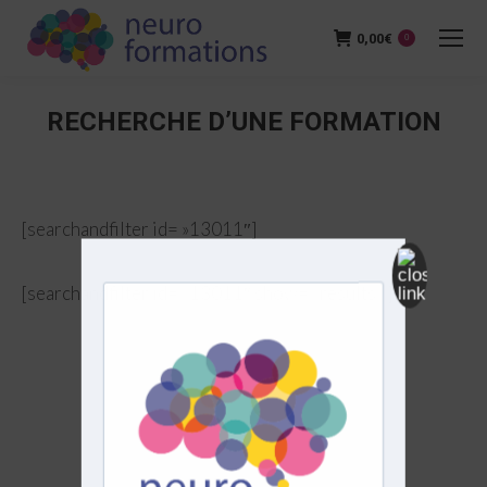
0,00
€
0
RECHERCHE D’UNE FORMATION
Vous êtes ici :
[searchandfilter id= »13011″]
[searchandfilter id= »13011″ show= »results »]