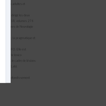
inés aux adultes et
, elle a dirigé les deux
ptembre 2018, volumes 274
s deux tomes de Neurologie
l’aphasie, la pragmatique et
 et DUEFO. Elle est
e batterie lexico-
fins dans le cadre de lésions
50 – CogNLab).
1) et Approfondissement