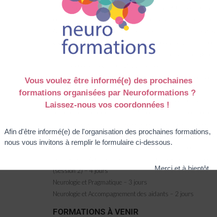
» L’imagier sémantique (imagier de plus de 900 concepts dest
permettant de constituer des lignes de base en un clin d’œil)
Auteure également de nombreux articles et chapitres d’ouvrages
volumes de la revue Rééducation Orthophonique (juin et se
et 275, OrthoEdition) portant sur les aphasies et co-dirigé le
et Orthophonie (novembre 2022, De Boeck).
Très attachée à la recherche, ses thèmes de prédilection sont 
les aidants.
Elle a encadré plus de 70 mémoires dans de nombreux CFUO
actuellement promoteur d’un CPP portant sur l’élaboration d’un
sémantique destinée au diagnostic des déficit d’accès lexical 
cérébrales acquises de l’adulte, dégénératives ou non (LAZ-
Formations proposées en 2024 avec Neuroformations :
Neurologie et Aphasie – Se lancer en aphasiologie ! (session 
(session 2) – 4 jours
Neurologie et Pragmatique – 3 jours
Neurologie et Accompagnement des aidants – 2 jours
FORMATIONS À VENIR