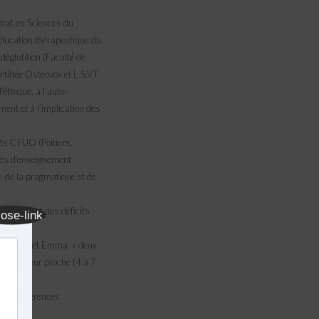
orat en Sciences du
éducation thérapeutique du
églutition (Faculté́ de
ifiée Ostéovox et L.S.V.T.
’éthique, à l’auto-
nent et à l’implication des
ts CFUO (Poitiers,
és d’enseignement.
, de la pragmatique et de
 présentant des déficits
c Baptiste et Emma » deux
’un de leur proche (4 à 7
n des inférences