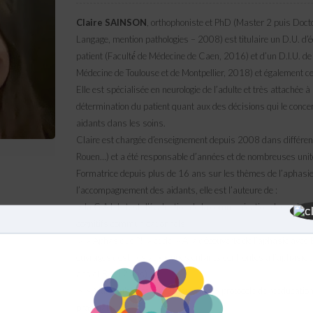
Claire SAINSON
, orthophoniste et PhD (Master 2 puis Doct
Langage, mention pathologies – 2008) est titulaire un D.U. d’
patient (Faculté́ de Médecine de Caen, 2016) et d’un D.I.U. de d
Médecine de Toulouse et de Montpellier, 2018) et également cert
Elle est spécialisée en neurologie de l’adulte et très attachée à l
détermination du patient quant aux des décisions qui le concer
aidants dans les soins.
Claire est chargée d’enseignement depuis 2008 dans différen
Rouen…) et a été responsable d’années et de nombreuses unit
Formatrice depuis plus de 16 ans sur les thèmes de l’aphasie
l’accompagnement des aidants, elle est l’auteure de :
» la G.A.L.I., test d’évaluation de la communication des sujets
cognitifs communicationnels
» » Aphasique ?! » et de » A la découverte de l’aphasie ave
ouvrages destinés aux jeunes enfants confrontés à l’aphasie d
ans et 8 à 12 ans),
» » Mais qu’est-ce que tu veux dire » protocole de rééducatio
pragmatiques