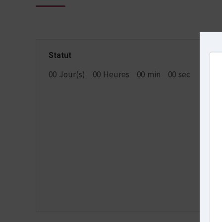
Statut
00
Jour(s)
00
Heures
00
min
00
sec