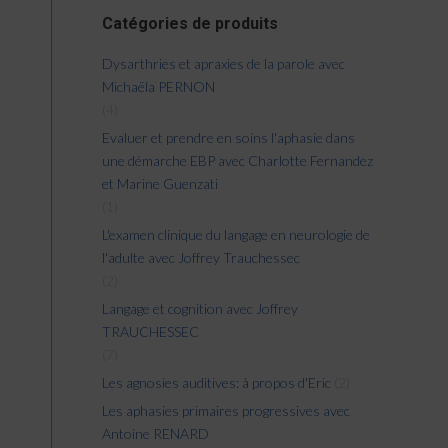
Catégories de produits
Dysarthries et apraxies de la parole avec
Michaëla PERNON
(4)
Evaluer et prendre en soins l'aphasie dans
une démarche EBP avec Charlotte Fernandez
et Marine Guenzati
(1)
L'examen clinique du langage en neurologie de
l'adulte avec Joffrey Trauchessec
(2)
Langage et cognition avec Joffrey
TRAUCHESSEC
(7)
Les agnosies auditives: à propos d'Eric
(2)
Les aphasies primaires progressives avec
Antoine RENARD