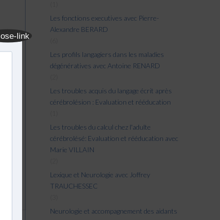
(1)
Les fonctions executives avec Pierre-
Alexandre BERARD
(6)
Les profils langagiers dans les maladies
dégénératives avec Antoine RENARD
(2)
Les troubles acquis du langage écrit après
cérébrolésion : Evaluation et rééducation
(1)
Les troubles du calcul chez l'adulte
cérébrolésé: Evaluation et rééducation avec
Marie VILLAIN
(2)
Lexique et Neurologie avec Joffrey
TRAUCHESSEC
(3)
Neurologie et accompagnement des aidants