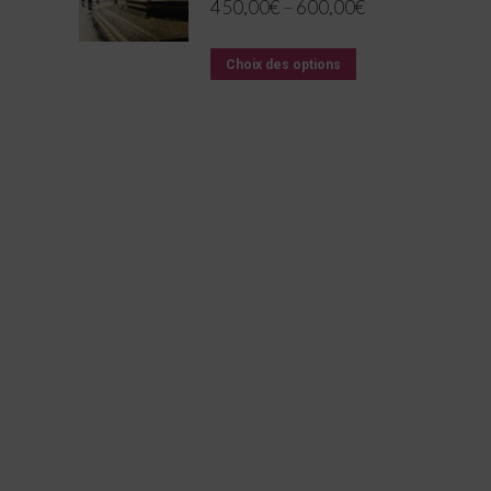
450,00
€
–
600,00
€
Choix des options