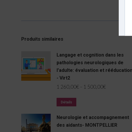
Produits similaires
Langage et cognition dans les
pathologies neurologiques de
l'adulte: évaluation et rééducatio
- Virt2
1 260,00
€
–
1 500,00
€
Détails
Neurologie et accompagnement
des aidants- MONTPELLIER