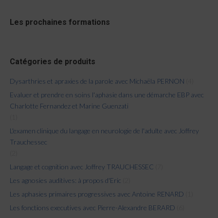
Les prochaines formations
Catégories de produits
Dysarthries et apraxies de la parole avec Michaëla PERNON
(4)
Evaluer et prendre en soins l'aphasie dans une démarche EBP avec
Charlotte Fernandez et Marine Guenzati
(1)
L'examen clinique du langage en neurologie de l'adulte avec Joffrey
Trauchessec
(2)
Langage et cognition avec Joffrey TRAUCHESSEC
(7)
Les agnosies auditives: à propos d'Eric
(2)
Les aphasies primaires progressives avec Antoine RENARD
(1)
Les fonctions executives avec Pierre-Alexandre BERARD
(6)