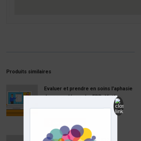
Produits similaires
Evaluer et prendre en soins l'aphasie
dans une démarche EBP- Virt1
960,00
€
–
1 100,00
€
Choix des options
Les profils langagiers dans les