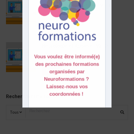
maladies dégénératives- Virt1
420,00
€
–
600,00
€
Détails
Neurologie et Aphasie- VirtGr1
840,00
€
–
1 000,00
€
Détails
Rechercher une formation
Tous